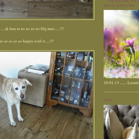
...I'M GOING TO
MUCH DARLING...
...ik ben er zo zo zo zo blij mee......!!!
so so so so so happy with it ....!!!
10-01-13 ....... Leont
IRIS......