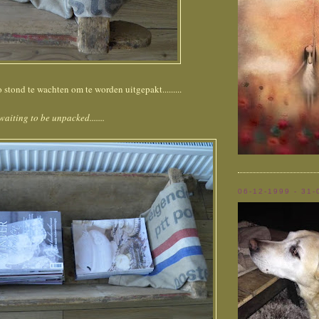
 stond te wachten om te worden uitgepakt.........
waiting to be unpacked.......
06-12-1999 - 31-