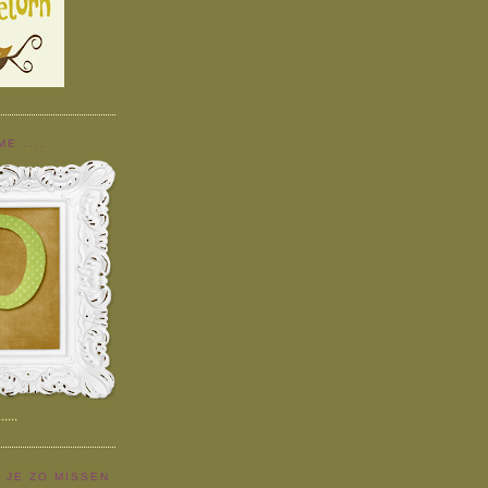
E ....
....
GA JE ZO MISSEN