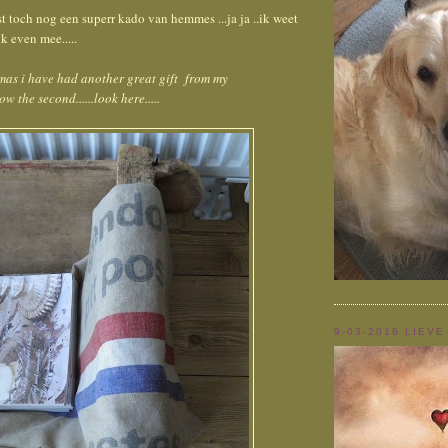
st toch nog een superr kado van hemmes ...ja ja ..ik weet
jk even mee.....
mas i have had another great gift from my
w the second......look here.....
9-03-2016 LIEVE