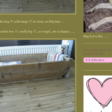
trog !!!..echt mega !!! zo stoer...zo blij mee.....
den box !!!..really big !!!...so tough...me so happy .......
Dag Lieve Iris……
FOLLOW THIS B
BLOGLOVIN