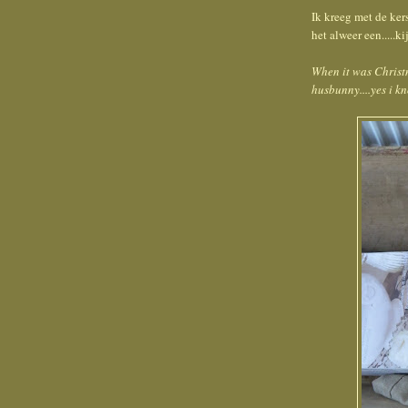
Ik kreeg met de ker
het alweer een.....ki
When it was Christ
husbunny....yes i kno