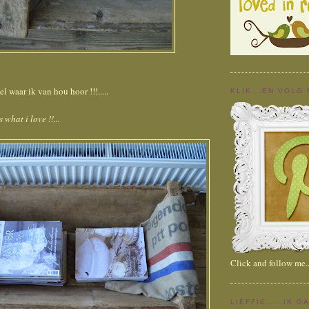
 waar ik van hou hoor !!!.....
KLIK...EN VOLG M
hat i love !!...
Click and follow me...
LIEFFIE.....IK 