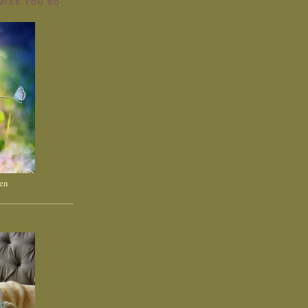
 MISS YOU SO
..
ien