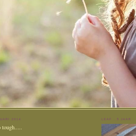
UARI 2014
LEAF …5 JAAR
o tough.....