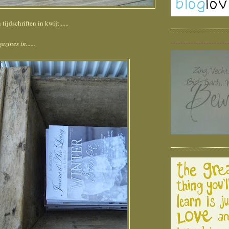
ijdschriften in kwijt......
zines in......
----------------------