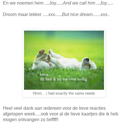
En we noemen hem ....Joy......
And we call him ...Joy......
Droom maar lekker .....xxx......
But nice dream.......xxx..
Hmm....i had exactly the same needs
Heel veel dank aan iedereen voor de lieve reacties
afgelopen week.....ook voor al de lieve kaartjes die ik heb
mogen ontvangen zo lieffff!!