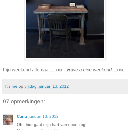
Fijn weekend allemaal.....xxx....
Have a nice weekend....xxx...
It's me
op
vrijdag, januari 13, 2012
97 opmerkingen:
Carla
januari 13, 2012
Oh...hier gaat mijn hart van open zeg!!