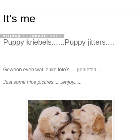
It's me
vrijdag 13 januari 2012
Puppy kriebels......Puppy jitters....
Gewoon even wat leuke foto's......genieten....
Just some nice pictires.......enjoy......