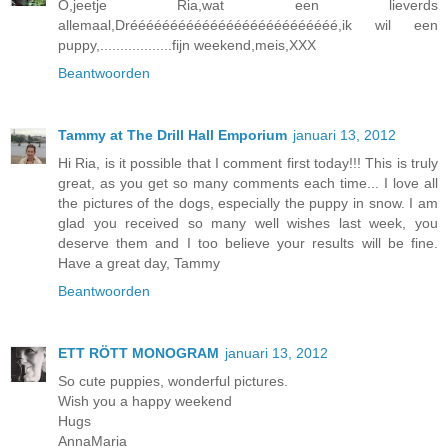
O,jeetje Ria,wat een lieverds
allemaal,Dréééééééééééééééééééééééééé,ik wil een
puppy,..................fijn weekend,meis,XXX
Beantwoorden
Tammy at The Drill Hall Emporium
januari 13, 2012
Hi Ria, is it possible that I comment first today!!! This is truly
great, as you get so many comments each time... I love all
the pictures of the dogs, especially the puppy in snow. I am
glad you received so many well wishes last week, you
deserve them and I too believe your results will be fine.
Have a great day, Tammy
Beantwoorden
ETT RÖTT MONOGRAM
januari 13, 2012
So cute puppies, wonderful pictures.
Wish you a happy weekend
Hugs
AnnaMaria