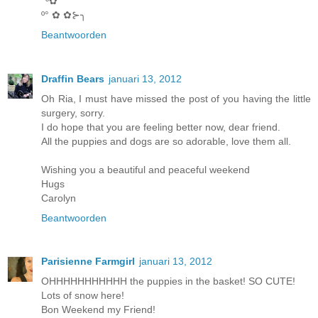
°º✿
º° ✿ ✿⊱╮
Beantwoorden
Draffin Bears
januari 13, 2012
Oh Ria, I must have missed the post of you having the little
surgery, sorry.
I do hope that you are feeling better now, dear friend.
All the puppies and dogs are so adorable, love them all.
Wishing you a beautiful and peaceful weekend
Hugs
Carolyn
Beantwoorden
Parisienne Farmgirl
januari 13, 2012
OHHHHHHHHHHH the puppies in the basket! SO CUTE!
Lots of snow here!
Bon Weekend my Friend!