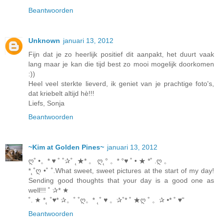
Beantwoorden
Unknown
januari 13, 2012
Fijn dat je zo heerlijk positief dit aanpakt, het duurt vaak
lang maar je kan die tijd best zo mooi mogelijk doorkomen
:))
Heel veel sterkte lieverd, ik geniet van je prachtige foto's,
dat kriebelt altijd hè!!!
Liefs, Sonja
Beantwoorden
~Kim at Golden Pines~
januari 13, 2012
ღ˚ •。* ♥ ˚ ˚✰˚ ˛★* 。 ღ˛° 。* °♥ ˚ • ★ *˚ .ღ 。
*˛˚ღ •˚ ˚.What sweet, sweet pictures at the start of my day!
Sending good thoughts that your day is a good one as
well!!! ˚ ✰* ★
˚. ★ *˛ ˚♥* ✰。˚ ˚ღ。* ˛˚ ♥ 。✰˚* ˚ ★ღ ˚ 。✰ •* ˚ ♥"
Beantwoorden