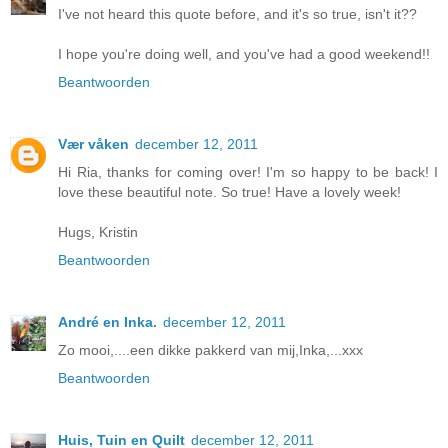
I've not heard this quote before, and it's so true, isn't it??
I hope you're doing well, and you've had a good weekend!!
Beantwoorden
Vær våken
december 12, 2011
Hi Ria, thanks for coming over! I'm so happy to be back! I
love these beautiful note. So true! Have a lovely week!
Hugs, Kristin
Beantwoorden
André en Inka.
december 12, 2011
Zo mooi,....een dikke pakkerd van mij,Inka,...xxx
Beantwoorden
Huis, Tuin en Quilt
december 12, 2011