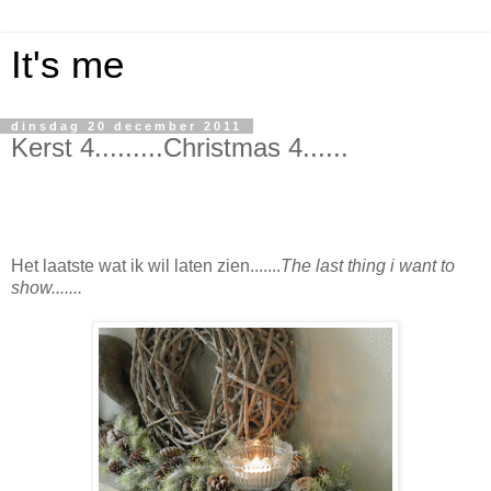
It's me
dinsdag 20 december 2011
Kerst 4.........Christmas 4......
Het laatste wat ik wil laten zien.......
The last thing i want to
show.......