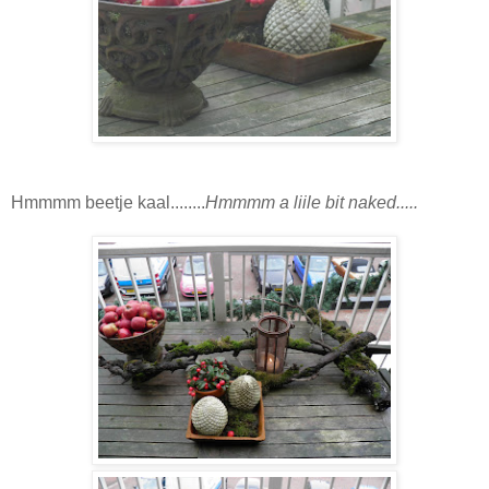
Hmmmm beetje kaal........
Hmmmm a liile bit naked.....