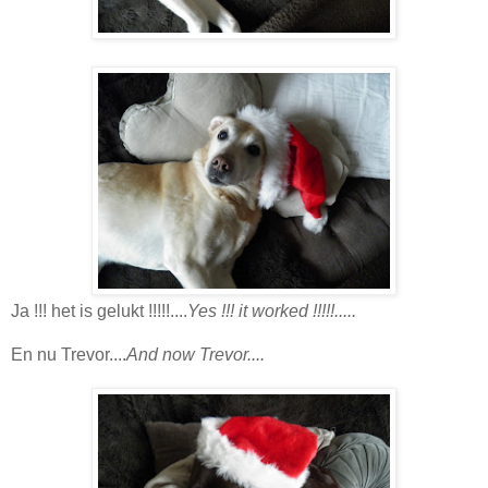
Ja !!! het is gelukt !!!!!....
Yes !!! it worked !!!!!.....
En nu Trevor....
And now Trevor....