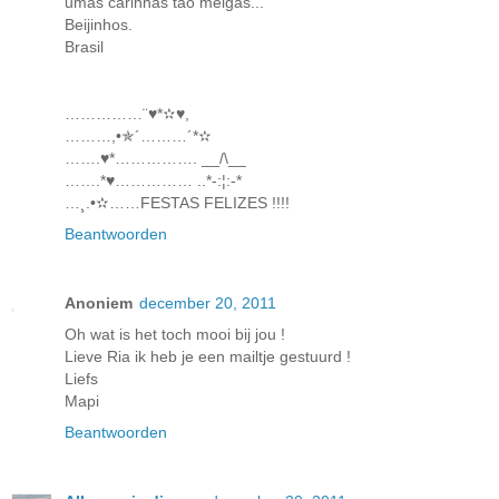
umas carinhas tão meigas...
Beijinhos.
Brasil
……………¨♥*✫♥,
………,•✯´………´*✫
…….♥*……………. __/\__
…….*♥…………… ..*-:¦:-*
…¸.•✫……FESTAS FELIZES !!!!
Beantwoorden
Anoniem
december 20, 2011
Oh wat is het toch mooi bij jou !
Lieve Ria ik heb je een mailtje gestuurd !
Liefs
Mapi
Beantwoorden