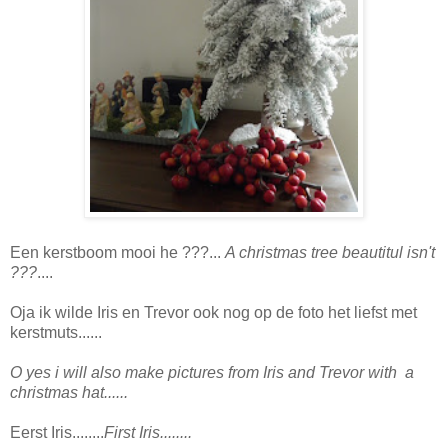
Een kerstboom mooi he ???...
A christmas tree beautitul isn't
???
....
Oja ik wilde Iris en Trevor ook nog op de foto het liefst met
kerstmuts......
O yes i will also make pictures from Iris and Trevor with a
christmas hat......
Eerst Iris........
First Iris........