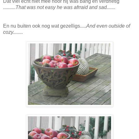
Dat viel echt niet mee hoor hij was bang en verdrietig
..........
That was not easy he was afrraid and sad.......
En nu buiten ook nog wat gezelligs.....
And even outside of
cozy........